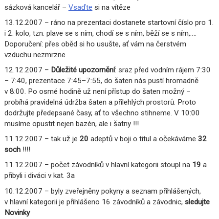
sázková kancelář –
Vsaďte
si na vítěze
13.12.2007 – ráno na prezentaci dostanete startovní číslo pro 1.
i 2. kolo, tzn. plave se s ním, chodí se s ním, běží se s ním,….
Doporučení: přes oběd si ho usušte, ať vám na čerstvém
vzduchu nezmrzne
12.12.2007 –
Důležité upozornění
: sraz před vodním rájem 7:30
– 7:40, prezentace 7:45–7:55, do šaten nás pustí hromadně
v 8:00. Po osmé hodině už není přístup do šaten možný –
probíhá pravidelná údržba šaten a přilehlých prostorů. Proto
dodržujte předepsané časy, ať to všechno stihneme. V 10:00
musíme opustit nejen bazén, ale i šatny !!!
11.12.2007 – tak už je
20
adeptů v boji o titul a očekáváme
32
soch
!!!!
11.12.2007 – počet závodníků v hlavní kategorii stoupl na
19
a
přibyli i diváci v kat. 3a
10.12.2007 – byly zveřejněny pokyny a seznam přihlášených,
v hlavní kategorii je přihlášeno 16 závodníků a závodnic,
sledujte
Novinky