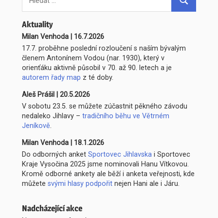
for:
Hledat
příspěvek
Aktuality
Milan Venhoda
|
16.7.2026
17.7. proběhne poslední rozloučení s naším bývalým
členem Antonínem Vodou (nar. 1930), který v
orienťáku aktivně působil v 70. až 90. letech a je
autorem řady map
z té doby.
Aleš Prášil
|
20.5.2026
V sobotu 23.5. se můžete zúčastnit pěkného závodu
nedaleko Jihlavy –
tradičního běhu ve Větrném
Jeníkově
.
Milan Venhoda
|
18.1.2026
Do odborných anket
Sportovec Jihlavska
i Sportovec
Kraje Vysočina 2025 jsme nominovali Hanu Vítkovou.
Kromě odborné ankety ale běží i anketa veřejnosti, kde
můžete
svými hlasy podpořit
nejen Hani ale i Járu.
Nadcházející akce