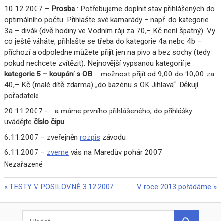
10.12.2007 –
Prosba
: Potřebujeme doplnit stav přihlášených do
optimálního počtu. Přihlašte své kamarády – např. do kategorie
3a – divák (dvě hodiny ve Vodním ráji za 70,– Kč není špatný). Vy
co ještě váháte, přihlašte se třeba do kategorie 4a nebo 4b –
příchozí a odpoledne můžete přijít jen na pivo a bez sochy (tedy
pokud nechcete zvítězit). Nejnovější vypsanou kategorií je
kategorie 5 – koupání s OB
– možnost přijít od 9,00 do 10,00 za
40,– Kč (malé dítě zdarma) „do bazénu s OK Jihlava“. Děkují
pořadatelé.
20.11.2007 -… a máme prvního přihlášeného, do přihlášky
uvádějte
číslo čipu
6.11.2007 – zveřejněn
rozpis
závodu
6.11.2007 –
zveme
vás na Maredův pohár 2007
Nezařazené
Previous
Next
TESTY V POSILOVNĚ 3.12.2007
V roce 2013 pořádáme
Navigace
Post:
Post:
pro
Search