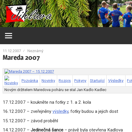
Skip
Orientační
OK
to
klub
content
Jihlava
Jihlava
11.12.2007
Neznámý
Mareda 2007
Mareda 2007 – 15.12.2007
Pozvánka
Novinky
Rozpis
Pokyny
Startující
Výsledky
Fo
Novým držitelem Maredova poháru se stal Jan Kadlo Kadlec
17.12.2007 – koukněte na fotky z 1. a 2. kola
16.12.2007 – zveřejněny
výsledky
, fotky budou a jejich dost
15.12.2007 – závod proběhl
14.12.2007 –
Jedinečná šance
– právě byla otevřena Kadlova