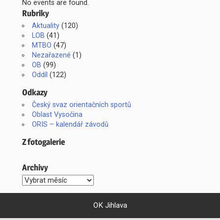
No events are found.
Rubriky
Aktuality
(120)
LOB
(41)
MTBO
(47)
Nezařazené
(1)
OB
(99)
Oddíl
(122)
Odkazy
Český svaz orientačních sportů
Oblast Vysočina
ORIS – kalendář závodů
Z fotogalerie
Archivy
Archivy
OK Jihlava