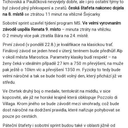
Tichovská a Paulíčková nevyvíjely dobře, ale i pro ostatní týmy to
byl závod plný překvapení a zvratů.
česká štafeta nakonec dojela
na 8. místě
se ztrátou 11 minut na vítězné Švýcarky.
Sobotní sprint uzavřel týdení program MS.
Ve velmi vyrovnaním
závodě uspěla Renata 9. místo
– minuta ztráty na vítězku.
O 2 minuty více pak ztratila Bára na 24. místě.
První závod (v pondělí 22.8.) je kvalifikace na klasickou trať.
Finálový závod se jeden hned v úterý, terénem bude předhůří Alp
v okolí města Marostica. Parametry klasiky budí respekt – na
ženy čeká v ideálním případě 27 km a 750 m převýšení, na muže
pak ještě o 10km víc a převýšení 1350 m. Fyzicky to tedy bude
velmi náročné a tak se bude hodit volný den, který přichází již ve
středu.
Ve čtvrtek druhý boj o medaile, tentokrát na middlu, v sice
kopcovité, ale již ne horské krajině která obklopuje Pozzolo di
Villaga. Krom jiného se bude závodit mezi vinohrady, což bude
dost náročné na dodržení pravidla, které nařizuje pohybovat se
pouze po cestách.
Páteční štafety i sobotní sprint budou také v oblasti jižně od