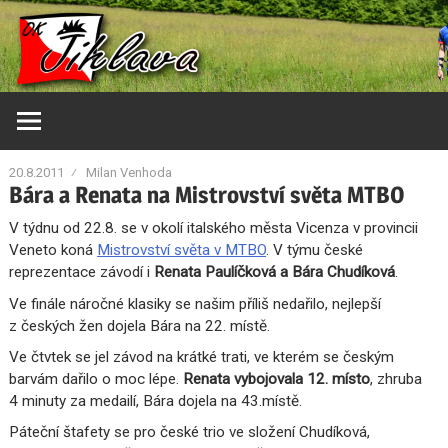
Skip
Orientační
OK
to
klub
content
Jihlava
Jihlava
20.8.2011
Milan Venhoda
Bára a Renata na Mistrovství světa MTBO
V týdnu od 22.8. se v okolí italského města Vicenza v provincii
Veneto koná
Mistrovství světa v MTBO
. V týmu české
reprezentace závodí i
Renata Paulíčková a Bára Chudíková
.
Ve finále náročné klasiky se našim příliš nedařilo, nejlepší
z českých žen dojela Bára na 22. místě.
Ve čtvtek se jel závod na krátké trati, ve kterém se českým
barvám dařilo o moc lépe.
Renata vybojovala 12. místo
, zhruba
4 minuty za medailí, Bára dojela na 43.místě.
Páteční štafety se pro české trio ve složení Chudíková,