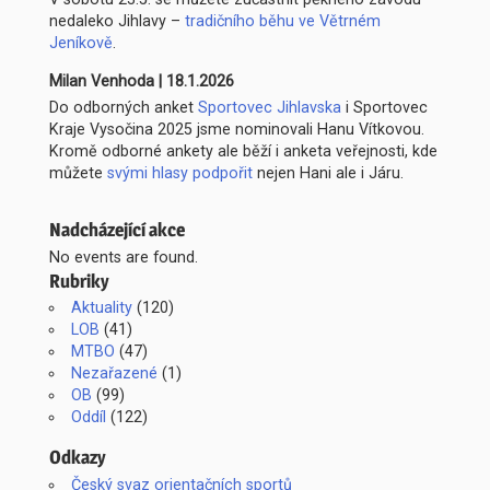
nedaleko Jihlavy –
tradičního běhu ve Větrném
Jeníkově
.
Milan Venhoda
|
18.1.2026
Do odborných anket
Sportovec Jihlavska
i Sportovec
Kraje Vysočina 2025 jsme nominovali Hanu Vítkovou.
Kromě odborné ankety ale běží i anketa veřejnosti, kde
můžete
svými hlasy podpořit
nejen Hani ale i Járu.
Nadcházející akce
No events are found.
Rubriky
Aktuality
(120)
LOB
(41)
MTBO
(47)
Nezařazené
(1)
OB
(99)
Oddíl
(122)
Odkazy
Český svaz orientačních sportů