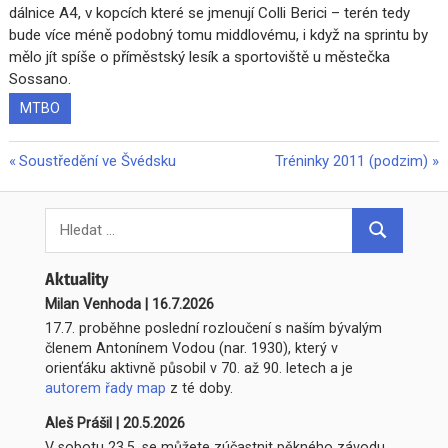
dálnice A4, v kopcích které se jmenují Colli Berici – terén tedy
bude více méně podobný tomu middlovému, i když na sprintu by
mělo jít spíše o příměstský lesík a sportoviště u městečka
Sossano.
MTBO
Previous
Next
Soustředění ve Švédsku
Tréninky 2011 (podzim)
Navigace
Post:
Post:
pro
Search
for:
Hledat
příspěvek
Aktuality
Milan Venhoda
|
16.7.2026
17.7. proběhne poslední rozloučení s naším bývalým
členem Antonínem Vodou (nar. 1930), který v
orienťáku aktivně působil v 70. až 90. letech a je
autorem řady map
z té doby.
Aleš Prášil
|
20.5.2026
V sobotu 23.5. se můžete zúčastnit pěkného závodu