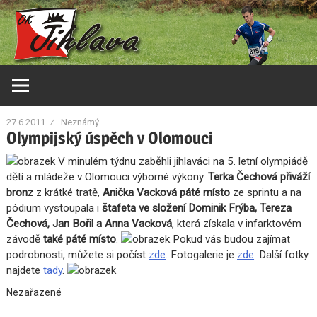
Skip
Orientační
OK
to
klub
content
Jihlava
Jihlava
27.6.2011
Neznámý
Olympijský úspěch v Olomouci
V minulém týdnu zaběhli jihlaváci na 5. letní olympiádě
dětí a mládeže v Olomouci výborné výkony.
Terka Čechová přiváží
bronz
z krátké tratě,
Anička Vacková páté místo
ze sprintu a na
pódium vystoupala i
štafeta ve složení Dominik Frýba, Tereza
Čechová, Jan Bořil a Anna Vacková
, která získala v infarktovém
závodě
také páté místo
.
Pokud vás budou zajímat
podrobnosti, můžete si počíst
zde
. Fotogalerie je
zde
. Další fotky
najdete
tady
.
Nezařazené