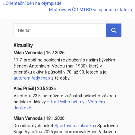
Previous
Orientační běh na olympiádě
Navigace
Post:
Next
Mistrovství ČR MTBO ve sprintu a štafet
pro
Post:
Search
příspěvek
for:
Hledat
Aktuality
Milan Venhoda
|
16.7.2026
17.7. proběhne poslední rozloučení s naším bývalým
členem Antonínem Vodou (nar. 1930), který v
orienťáku aktivně působil v 70. až 90. letech a je
autorem řady map
z té doby.
Aleš Prášil
|
20.5.2026
V sobotu 23.5. se můžete zúčastnit pěkného závodu
nedaleko Jihlavy –
tradičního běhu ve Větrném
Jeníkově
.
Milan Venhoda
|
18.1.2026
Do odborných anket
Sportovec Jihlavska
i Sportovec
Kraje Vysočina 2025 jsme nominovali Hanu Vítkovou.