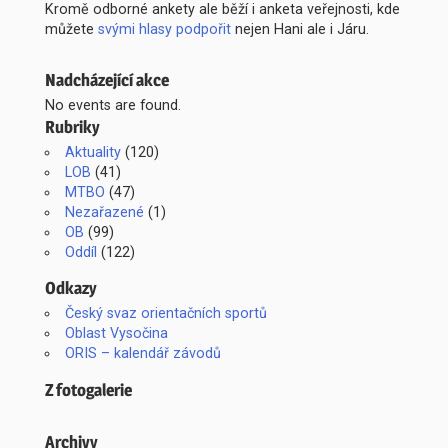
Kromě odborné ankety ale běží i anketa veřejnosti, kde
můžete
svými hlasy podpořit
nejen Hani ale i Járu.
Nadcházející akce
No events are found.
Rubriky
Aktuality
(120)
LOB
(41)
MTBO
(47)
Nezařazené
(1)
OB
(99)
Oddíl
(122)
Odkazy
Český svaz orientačních sportů
Oblast Vysočina
ORIS – kalendář závodů
Z fotogalerie
Archivy