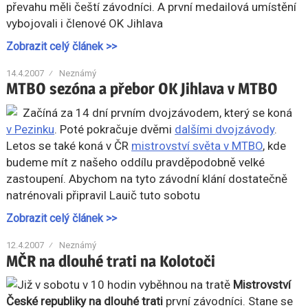
převahu měli čeští závodníci. A první medailová umístění
vybojovali i členové OK Jihlava
Zobrazit celý článek >>
14.4.2007
Neznámý
MTBO sezóna a přebor OK Jihlava v MTBO
Začíná za 14 dní prvním dvojzávodem, který se koná
v Pezinku
. Poté pokračuje dvěmi
dalšími dvojzávody
.
Letos se také koná v ČR
mistrovství světa v MTBO
, kde
budeme mít z našeho oddílu pravděpodobně velké
zastoupení. Abychom na tyto závodní klání dostatečně
natrénovali připravil Lauič tuto sobotu
Zobrazit celý článek >>
12.4.2007
Neznámý
MČR na dlouhé trati na Kolotoči
Již v sobotu v 10 hodin vyběhnou na tratě
Mistrovství
České republiky na dlouhé trati
první závodníci. Stane se