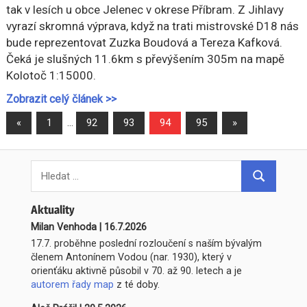
tak v lesích u obce Jelenec v okrese Příbram. Z Jihlavy
vyrazí skromná výprava, když na trati mistrovské D18 nás
bude reprezentovat Zuzka Boudová a Tereza Kafková.
Čeká je slušných 11.6km s převýšením 305m na mapě
Kolotoč 1:15000.
Zobrazit celý článek >>
Stránkování
Previous
Next
«
1
…
92
93
94
95
»
Posts
Posts
příspěvků
Search
for:
Hledat
Aktuality
Milan Venhoda
|
16.7.2026
17.7. proběhne poslední rozloučení s naším bývalým
členem Antonínem Vodou (nar. 1930), který v
orienťáku aktivně působil v 70. až 90. letech a je
autorem řady map
z té doby.