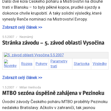
Další dvě kola Českého poháru a Mistrovství na dlouhé
trati v Blansku – to byly pěkné kopce, prudké sjezdy a
dokonce chvíle krupobití. A taky solidní výsledky, které
vynesly Renče nominaci na Mistrovství Evropy.
Zobrazit celý článek >>
5.5.2007
Neznámý
Stránka závodu – 5. závod oblasti Vysočina
5. závod oblasti Vysočina 5.5.2007
Parametry
Rozpis
Pokyny
Startovka
Výsledky
tratí
Zobrazit celý článek >>
1.5.2007
Milan Venhoda
MTBO sezóna úspěšně zahájena v Pezinoku
Úvodní závody Českého poháru MTBO proběhly Pezinoku
nedaleko Bratislavy. Ačkoliv v zahraničí, tak jasnou