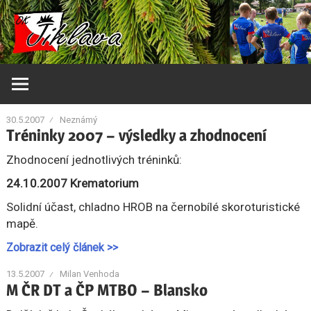
Skip
Orientační
OK
to
klub
content
Jihlava
Jihlava
30.5.2007
Neznámý
Tréninky 2007 – výsledky a zhodnocení
Zhodnocení jednotlivých tréninků:
24.10.2007 Krematorium
Solidní účast, chladno HROB na černobílé skoroturistické
mapě.
Zobrazit celý článek >>
13.5.2007
Milan Venhoda
M ČR DT a ČP MTBO – Blansko