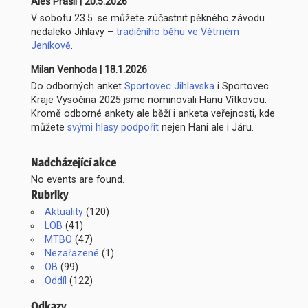
Aleš Prášil
|
20.5.2026
V sobotu 23.5. se můžete zúčastnit pěkného závodu
nedaleko Jihlavy –
tradičního běhu ve Větrném
Jeníkově
.
Milan Venhoda
|
18.1.2026
Do odborných anket
Sportovec Jihlavska
i Sportovec
Kraje Vysočina 2025 jsme nominovali Hanu Vítkovou.
Kromě odborné ankety ale běží i anketa veřejnosti, kde
můžete
svými hlasy podpořit
nejen Hani ale i Járu.
Nadcházející akce
No events are found.
Rubriky
Aktuality
(120)
LOB
(41)
MTBO
(47)
Nezařazené
(1)
OB
(99)
Oddíl
(122)
Odkazy