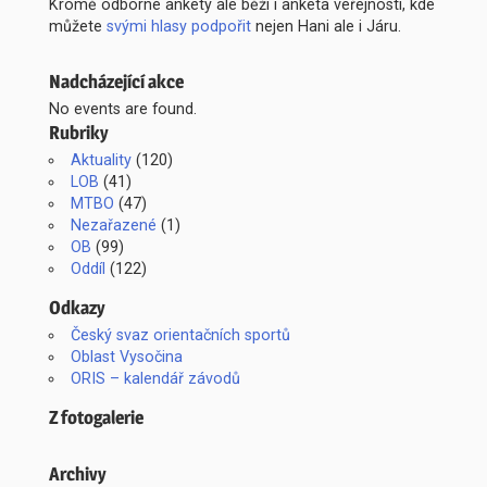
Kromě odborné ankety ale běží i anketa veřejnosti, kde
můžete
svými hlasy podpořit
nejen Hani ale i Járu.
Nadcházející akce
No events are found.
Rubriky
Aktuality
(120)
LOB
(41)
MTBO
(47)
Nezařazené
(1)
OB
(99)
Oddíl
(122)
Odkazy
Český svaz orientačních sportů
Oblast Vysočina
ORIS – kalendář závodů
Z fotogalerie
Archivy