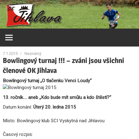
Skip
Orientační
OK
to
klub
content
Jihlava
Jihlava
7.1.2015
Neznámý
Bowlingový turnaj !!! – zváni jsou všichni
členové OK Jihlava
Bowlingový turnaj „O tlačenku Venci Loudy“
13. ročník…. aneb „Kdo bude mít smůlu a kdo štěstí?“
Datum konání:
Úterý 20. ledna 2015
Místo: Bowlingový klub SCI Vyskytná nad Jihlavou
Časový rozpis: