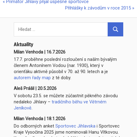
Previous
Primátor Jihlavy přijal úspěšné sportovce
Navigace
Post:
Next
Přihlášky k závodům v roce 2015
pro
Post:
Search
příspěvek
for:
Hledat
Aktuality
Milan Venhoda
|
16.7.2026
17.7. proběhne poslední rozloučení s naším bývalým
členem Antonínem Vodou (nar. 1930), který v
orienťáku aktivně působil v 70. až 90. letech a je
autorem řady map
z té doby.
Aleš Prášil
|
20.5.2026
V sobotu 23.5. se můžete zúčastnit pěkného závodu
nedaleko Jihlavy –
tradičního běhu ve Větrném
Jeníkově
.
Milan Venhoda
|
18.1.2026
Do odborných anket
Sportovec Jihlavska
i Sportovec
Kraje Vysočina 2025 jsme nominovali Hanu Vítkovou.