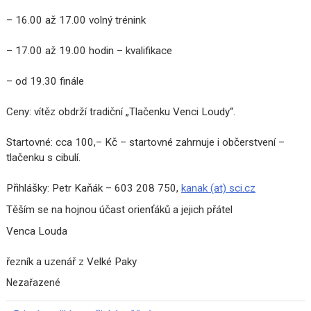
– 16.00 až 17.00 volný trénink
– 17.00 až 19.00 hodin – kvalifikace
– od 19.30 finále
Ceny: vítěz obdrží tradiční „Tlačenku Venci Loudy“.
Startovné: cca 100,– Kč – startovné zahrnuje i občerstvení –
tlačenku s cibulí.
Přihlášky: Petr Kaňák – 603 208 750,
kanak (at) sci.cz
Těším se na hojnou účast orienťáků a jejich přátel
Venca Louda
řezník a uzenář z Velké Paky
Nezařazené