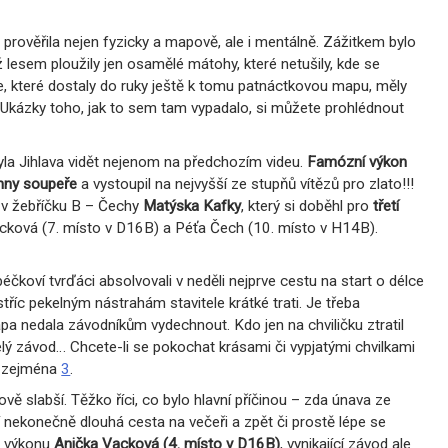
prověřila nejen fyzicky a mapově, ale i mentálně. Zážitkem bylo
 lesem ploužily jen osamělé mátohy, které netušily, kde se
ie, které dostaly do ruky ještě k tomu patnáctkovou mapu, měly
Ukázky toho, jak to sem tam vypadalo, si můžete prohlédnout
byla Jihlava vidět nejenom na předchozím videu.
Famózní výkon
hny soupeře
a vystoupil na nejvyšší ze stupňů vítězů pro zlato!!!
í v žebříčku B – Čechy
Matýska Kafky
, který si doběhl pro
třetí
Vacková (7. místo v D16B) a Péťa Čech (10. místo v H14B).
éčkoví tvrďáci absolvovali v neděli nejprve cestu na start o délce
říc pekelným nástrahám stavitele krátké trati. Je třeba
a nedala závodníkům vydechnout. Kdo jen na chviličku ztratil
 celý závod… Chcete-li se pokochat krásami či vypjatými chvilkami
a zejména
3
.
vě slabší. Těžko říci, co bylo hlavní příčinou – zda únava ze
ní nekonečně dlouhá cesta na večeři a zpět či prostě lépe se
m výkonu
Anička Vacková (4. místo v D16B)
, vynikající závod ale