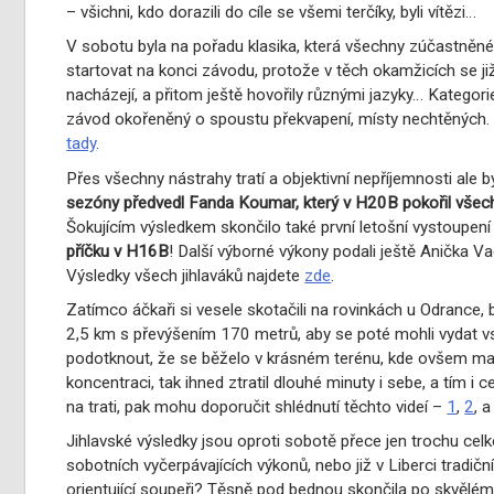
– všichni, kdo dorazili do cíle se všemi terčíky, byli vítězi…
V sobotu byla na pořadu klasika, která všechny zúčastněné 
startovat na konci závodu, protože v těch okamžicích se již
nacházejí, a přitom ještě hovořily různými jazyky… Kategor
závod okořeněný o spoustu překvapení, místy nechtěných. 
tady
.
Přes všechny nástrahy tratí a objektivní nepříjemnosti ale 
sezóny předvedl Fanda Koumar, který v H20B pokořil všec
Šokujícím výsledkem skončilo také první letošní vystoupen
příčku v H16B
! Další výborné výkony podali ještě Anička 
Výsledky všech jihlaváků najdete
zde
.
Zatímco áčkaři si vesele skotačili na rovinkách u Odrance, b
2,5 km s převýšením 170 metrů, aby se poté mohli vydat vst
podotknout, že se běželo v krásném terénu, kde ovšem map
koncentraci, tak ihned ztratil dlouhé minuty i sebe, a tím i
na trati, pak mohu doporučit shlédnutí těchto videí –
1
,
2
, 
Jihlavské výsledky jsou oproti sobotě přece jen trochu celko
sobotních vyčerpávajících výkonů, nebo již v Liberci tradič
orientující soupeři? Těsně pod bednou skončila po skvělé