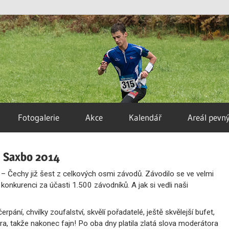
Fotogalerie
Akce
Kalendář
Areál pevn
– Saxbo 2014
– Čechy již šest z celkových osmi závodů. Závodilo se ve velmi
onkurenci za účasti 1.500 závodníků. A jak si vedli naši
rpání, chvilky zoufalství, skvělí pořadatelé, ještě skvělejší bufet,
a, takže nakonec fajn! Po oba dny platila zlatá slova moderátora