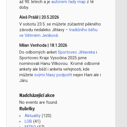
až 90. letech a je
autorem řady map
z té
doby.
Aleš Prášil
|
20.5.2026
V sobotu 23.5. se můžete zúčastnit pěkného
závodu nedaleko Jihlavy –
tradičního běhu
ve Větrném Jeníkově
.
Milan Venhoda
|
18.1.2026
Do odborných anket
Sportovec Jihlavska
i
Sportovec Kraje Vysočina 2025 jsme
nominovali Hanu Vítkovou. Kromě odborné
ankety ale běží i anketa veřejnosti, kde
můžete
svými hlasy podpořit
nejen Hani ale i
Járu.
Nadcházející akce
No events are found.
Rubriky
Aktuality
(120)
LOB
(41)
MTBO
(47)