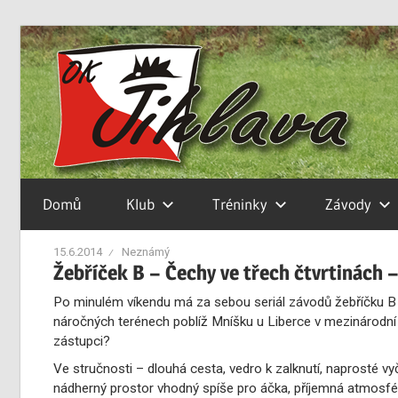
Skip
to
Orientační
OK
content
klub
Jihlava
Jihlava
Domů
Klub
Tréninky
Závody
15.6.2014
Neznámý
Žebříček B – Čechy ve třech čtvrtinách 
Po minulém víkendu má za sebou seriál závodů žebříčku B 
náročných terénech poblíž Mníšku u Liberce v mezinárodní k
zástupci?
Ve stručnosti – dlouhá cesta, vedro k zalknutí, naprosté vyče
nádherný prostor vhodný spíše pro áčka, příjemná atmosfér