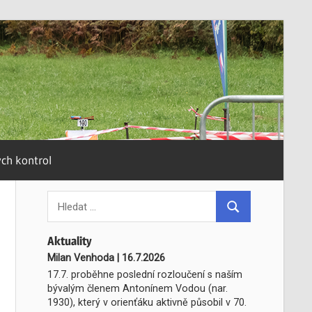
ých kontrol
Search
for:
Hledat
Aktuality
Milan Venhoda
|
16.7.2026
17.7. proběhne poslední rozloučení s naším
bývalým členem Antonínem Vodou (nar.
1930), který v orienťáku aktivně působil v 70.